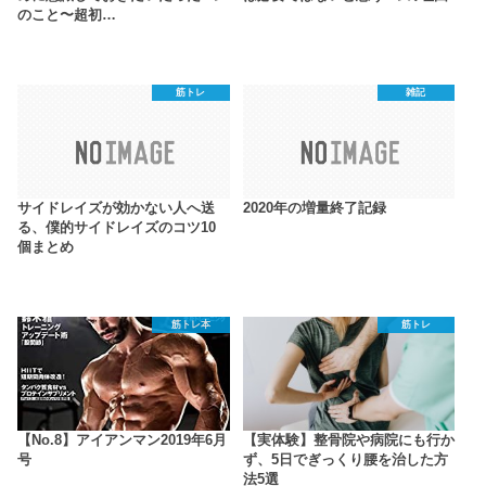
のこと〜超初…
筋トレ
雑記
サイドレイズが効かない人へ送
2020年の増量終了記録
る、僕的サイドレイズのコツ10
個まとめ
筋トレ本
筋トレ
【No.8】アイアンマン2019年6月
【実体験】整骨院や病院にも行か
号
ず、5日でぎっくり腰を治した方
法5選