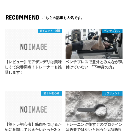
RECOMMEND
こちらの記事も人気です。
ダイエット・減量
ベンチプレス
【レビュー】モアザンデリは美味
ベンチプレスで意外とみんなが気
しくて栄養満点！トレーナーも推
付けていない 『下半身の力』
奨します！
筋トレ初心者
サプリメント
【筋トレ初心者】筋肉をつけるた
トレーニング後すぐのプロテイン
めに意識しておきたいたった2つ
は必要ではないと思う4つの理由