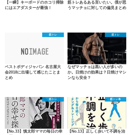
【一瞬】キーボードのホコリ掃除
筋トレあるある言いたい。僕が思
にはエアダスターが最強！
うマッチョに対しての偏見まとめ
筋トレ
筋トレ
ベストボディジャパン 名古屋大
なぜマッチョは黒い人が多いの
会2018に出場して感じたことま
か。日焼けの効果は？日焼けマシ
とめ
ンなら安全？
筋トレ
筋トレ本
【No.33】慎太郎ママの毎日の幸
【No.13】正しく歩いて不調を治