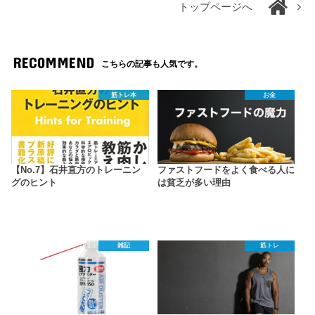
トップページへ
RECOMMEND
こちらの記事も人気です。
筋トレ本
お金
【No.7】石井直方のトレーニン
ファストフードをよく食べる人に
グのヒント
は貧乏が多い理由
雑記
筋トレ