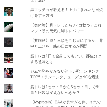
黒マッチョが教える！上手にきれいな日焼
けをする方法
【実体験】脚トレしたらチ○コ勃つ←これ
マジ？朝の元気に脚トレパワー
【共同筋】胸と三頭を同じ日にするか、背
中と二頭を一緒の日にするか問題
筋トレは1日で全身してもいい。部位分け
する意味とは
ジムで恥をかかない筋トレ靴ランキング
TOP5！ランニングシューズはNGな理由
筋トレは1セット目から3セット目まで重
量と回数は変えないべきか？
【Myprotein】EAAが臭すぎる件。それで