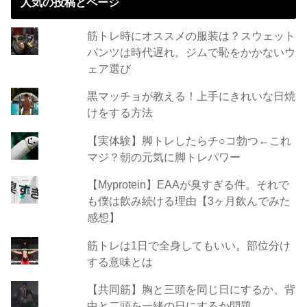
人気の投稿とページ
筋トレ時にオススメの服装は？スウェット
パンツは時代遅れ。ジムで恥をかかないウ
ェア選び
黒マッチョが教える！上手にきれいな日焼
けをする方法
【実体験】脚トレしたらチ○コ勃つ←これ
マジ？朝の元気に脚トレパワー
【Myprotein】EAAが臭すぎる件。それで
も僕は飲み続ける理由【3ヶ月飲んでみた
感想】
筋トレは1日で全身してもいい。部位分け
する意味とは
【共同筋】胸と三頭を同じ日にするか、背
中と二頭を一緒の日にするか問題