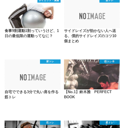
ダイエット・減量
筋トレ
食事9割運動1割っていうけど、1
サイドレイズが効かない人へ送
日の最低限の運動ってなに？
る、僕的サイドレイズのコツ10
個まとめ
家トレ
筋トレ本
自宅でできる3分で丸い肩を作る
【No.1】鈴木雅 PERFECT
筋トレ
BOOK
筋トレ
筋トレ