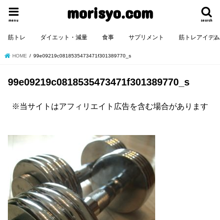
morisyo.com
menu
search
筋トレ
ダイエット・減量
食事
サプリメント
筋トレアイテ
HOME
99e09219c0818535473471f301389770_s
99e09219c0818535473471f301389770_s
※当サイトはアフィリエイト広告を含む場合があります