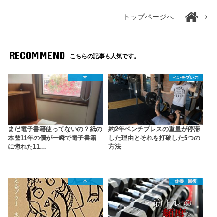
トップページへ
RECOMMEND
こちらの記事も人気です。
本
ベンチプレス
まだ電子書籍使ってないの？紙の
約2年ベンチプレスの重量が停滞
本歴11年の僕が一瞬で電子書籍
した理由とそれを打破した5つの
に惚れた11…
方法
本
休養・回復