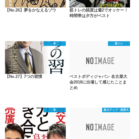
【No.26】夢をかなえるゾウ
筋トレの頻度は週2でオッケー！
時間帯は夕方がベスト
本
筋トレ
【No.27】7つの習慣
ベストボディジャパン 名古屋大
会2018に出場して感じたことま
とめ
本
筋力アップ・筋肥大