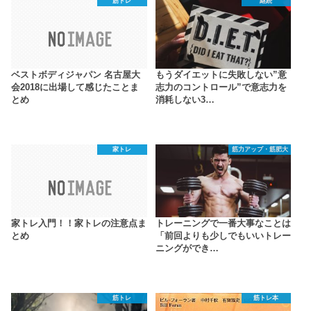
筋トレ
継続
ベストボディジャパン 名古屋大
もうダイエットに失敗しない”意
会2018に出場して感じたことま
志力のコントロール”で意志力を
とめ
消耗しない3…
家トレ
筋力アップ・筋肥大
家トレ入門！！家トレの注意点ま
トレーニングで一番大事なことは
とめ
「前回よりも少しでもいいトレー
ニングができ…
筋トレ
筋トレ本