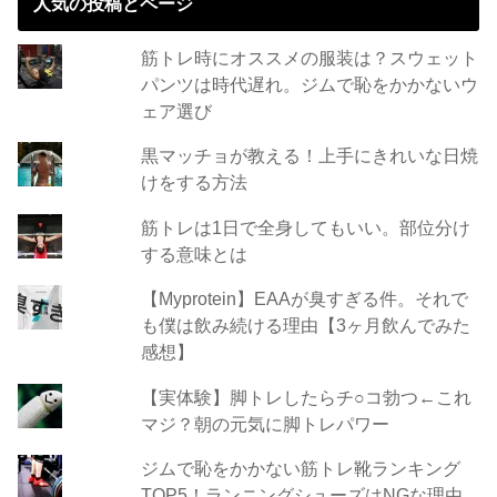
人気の投稿とページ
筋トレ時にオススメの服装は？スウェット
パンツは時代遅れ。ジムで恥をかかないウ
ェア選び
黒マッチョが教える！上手にきれいな日焼
けをする方法
筋トレは1日で全身してもいい。部位分け
する意味とは
【Myprotein】EAAが臭すぎる件。それで
も僕は飲み続ける理由【3ヶ月飲んでみた
感想】
【実体験】脚トレしたらチ○コ勃つ←これ
マジ？朝の元気に脚トレパワー
ジムで恥をかかない筋トレ靴ランキング
TOP5！ランニングシューズはNGな理由