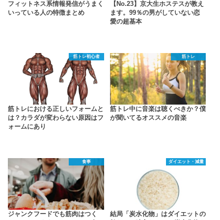
フィットネス系情報発信がうまく
【No.23】京大生ホステスが教え
いっている人の特徴まとめ
ます。99％の男がしていない恋
愛の超基本
筋トレ初心者
筋トレ
筋トレにおける正しいフォームと
筋トレ中に音楽は聴くべきか？僕
は？カラダが変わらない原因はフ
が聞いてるオススメの音楽
ォームにあり
食事
ダイエット・減量
ジャンクフードでも筋肉はつく
結局「炭水化物」はダイエットの