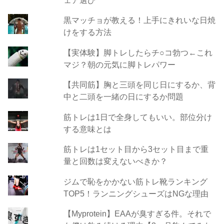
黒マッチョが教える！上手にきれいな日焼
けをする方法
【実体験】脚トレしたらチ○コ勃つ←これ
マジ？朝の元気に脚トレパワー
【共同筋】胸と三頭を同じ日にするか、背
中と二頭を一緒の日にするか問題
筋トレは1日で全身してもいい。部位分け
する意味とは
筋トレは1セット目から3セット目まで重
量と回数は変えないべきか？
ジムで恥をかかない筋トレ靴ランキング
TOP5！ランニングシューズはNGな理由
【Myprotein】EAAが臭すぎる件。それで