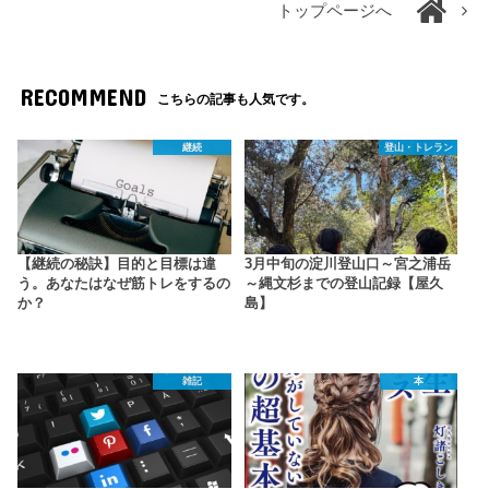
トップページへ
RECOMMEND
こちらの記事も人気です。
継続
登山・トレラン
【継続の秘訣】目的と目標は違
3月中旬の淀川登山口～宮之浦岳
う。あなたはなぜ筋トレをするの
～縄文杉までの登山記録【屋久
か？
島】
雑記
本