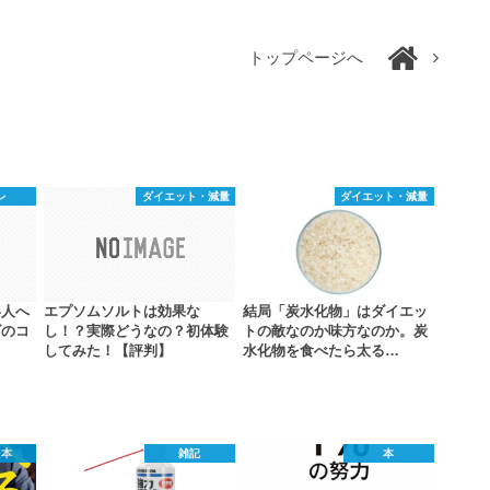
トップページへ
レ
ダイエット・減量
ダイエット・減量
い人へ
エプソムソルトは効果な
結局「炭水化物」はダイエッ
ズのコ
し！？実際どうなの？初体験
トの敵なのか味方なのか。炭
してみた！【評判】
水化物を食べたら太る…
レ本
雑記
本