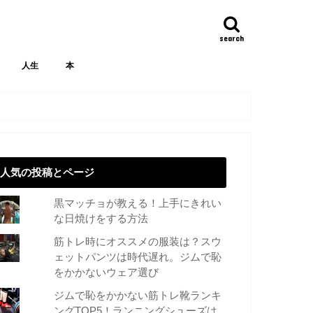
search
人生
本
人気の投稿とページ
黒マッチョが教える！上手にきれい
な日焼けをする方法
筋トレ時にオススメの服装は？スウ
ェットパンツは時代遅れ。ジムで恥
をかかないウェア選び
ジムで恥をかかない筋トレ靴ランキ
ングTOP5！ランニングシューズは