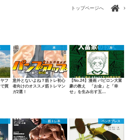
トップページへ
記
本
本
もヤフ
意外とないよね？筋トレ初心
【No.24】漫画 バビロン大富
リで買
者向けのオススメ筋トレマン
豪の教え 「お金」と「幸
ガ2選！
せ」を生み出す五…
筋トレ本
ベンチプレス