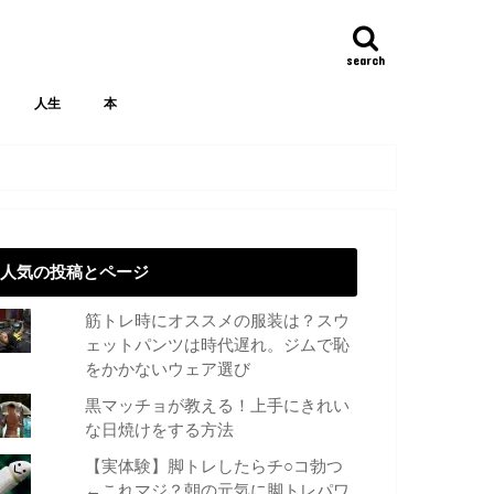
search
人生
本
人気の投稿とページ
筋トレ時にオススメの服装は？スウ
ェットパンツは時代遅れ。ジムで恥
をかかないウェア選び
黒マッチョが教える！上手にきれい
な日焼けをする方法
【実体験】脚トレしたらチ○コ勃つ
←これマジ？朝の元気に脚トレパワ