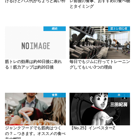
けるけどバス代がちょっと高い件
レ前後の食事、おすすめの食べ物
とタイミング
継続
筋トレ初心者
筋トレの効果は約40日後に表れ
毎日でもジムに行ってトレーニン
る！筋力アップは約20日後
グしてもいい3つの理由
食事
本
ジャンクフードでも筋肉はつく
【No.25】インベスターZ
の？←つきます。オススメの食べ