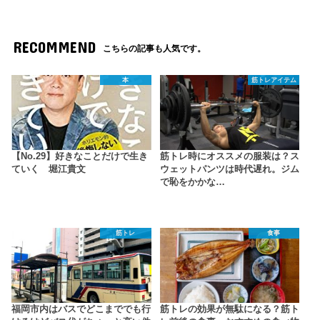
RECOMMEND
こちらの記事も人気です。
本
筋トレアイテム
【No.29】好きなことだけで生き
筋トレ時にオススメの服装は？ス
ていく 堀江貴文
ウェットパンツは時代遅れ。ジム
で恥をかかな…
筋トレ
食事
福岡市内はバスでどこまででも行
筋トレの効果が無駄になる？筋ト