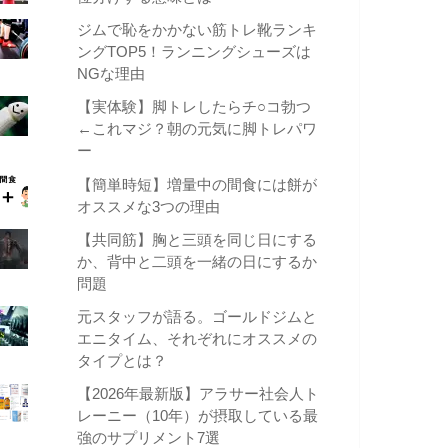
ジムで恥をかかない筋トレ靴ランキ
ングTOP5！ランニングシューズは
NGな理由
【実体験】脚トレしたらチ○コ勃つ
←これマジ？朝の元気に脚トレパワ
ー
【簡単時短】増量中の間食には餅が
オススメな3つの理由
【共同筋】胸と三頭を同じ日にする
か、背中と二頭を一緒の日にするか
問題
元スタッフが語る。ゴールドジムと
エニタイム、それぞれにオススメの
タイプとは？
【2026年最新版】アラサー社会人ト
レーニー（10年）が摂取している最
強のサプリメント7選