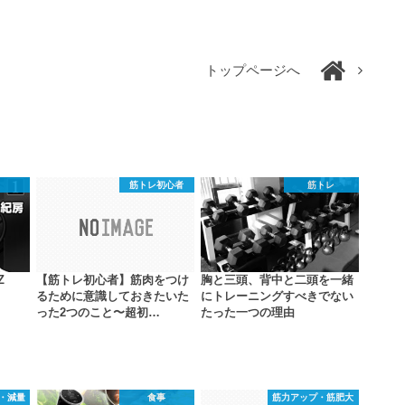
トップページへ
筋トレ初心者
筋トレ
Z
【筋トレ初心者】筋肉をつけ
胸と三頭、背中と二頭を一緒
るために意識しておきたいた
にトレーニングすべきでない
った2つのこと〜超初…
たった一つの理由
・減量
食事
筋力アップ・筋肥大