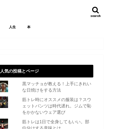
search
人生
本
人気の投稿とページ
黒マッチョが教える！上手にきれい
な日焼けをする方法
筋トレ時にオススメの服装は？スウ
ェットパンツは時代遅れ。ジムで恥
をかかないウェア選び
筋トレは1日で全身してもいい。部
位分けする意味とは