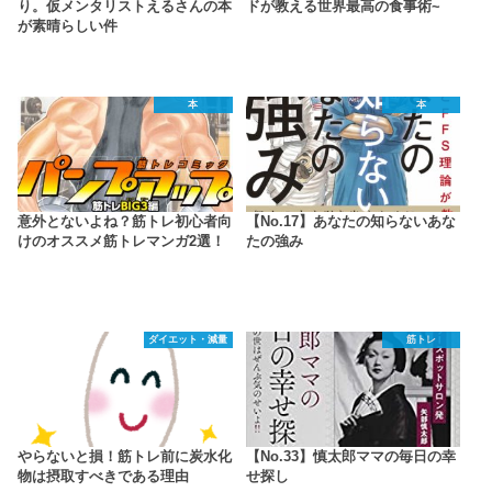
り。仮メンタリストえるさんの本
ドが教える世界最高の食事術~
が素晴らしい件
本
本
意外とないよね？筋トレ初心者向
【No.17】あなたの知らないあな
けのオススメ筋トレマンガ2選！
たの強み
ダイエット・減量
筋トレ
やらないと損！筋トレ前に炭水化
【No.33】慎太郎ママの毎日の幸
物は摂取すべきである理由
せ探し