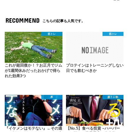
RECOMMEND
こちらの記事も人気です。
筋トレ
筋トレ
これが超回復か！？お正月でジム
プロテインはトレーニングしない
が1週間休みだったおかげで得ら
日でも飲むべきか
れた効果3つ
本
筋トレ本
『イケメンはモテない』←その通
【No.5】食べる投資 ~ハーバー