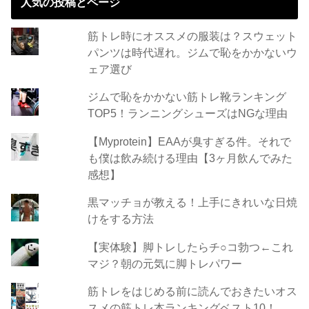
人気の投稿とページ
筋トレ時にオススメの服装は？スウェット
パンツは時代遅れ。ジムで恥をかかないウ
ェア選び
ジムで恥をかかない筋トレ靴ランキング
TOP5！ランニングシューズはNGな理由
【Myprotein】EAAが臭すぎる件。それで
も僕は飲み続ける理由【3ヶ月飲んでみた
感想】
黒マッチョが教える！上手にきれいな日焼
けをする方法
【実体験】脚トレしたらチ○コ勃つ←これ
マジ？朝の元気に脚トレパワー
筋トレをはじめる前に読んでおきたいオス
スメの筋トレ本ランキングベスト10！