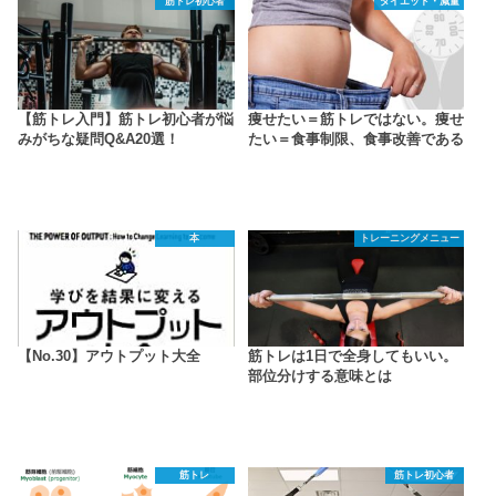
筋トレ初心者
ダイエット・減量
【筋トレ入門】筋トレ初心者が悩
痩せたい＝筋トレではない。痩せ
みがちな疑問Q&A20選！
たい＝食事制限、食事改善である
本
トレーニングメニュー
【No.30】アウトプット大全
筋トレは1日で全身してもいい。
部位分けする意味とは
筋トレ
筋トレ初心者