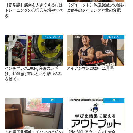
【新常識】筋肉を大きくするには
【ダイエット】体脂肪減少の秘訣
トレーニングの〇〇〇を増やすべ
は食事のタイミングと量の分配
き
ベンチプレス
筋トレ本
ベンチプレス100kg突破のカギ
アイアンマン2020年11月号
は、100kgは重いという思い込み
を捨て…
本
本
まだ電子書籍使ってないの？紙の
【No.30】アウトプット大全