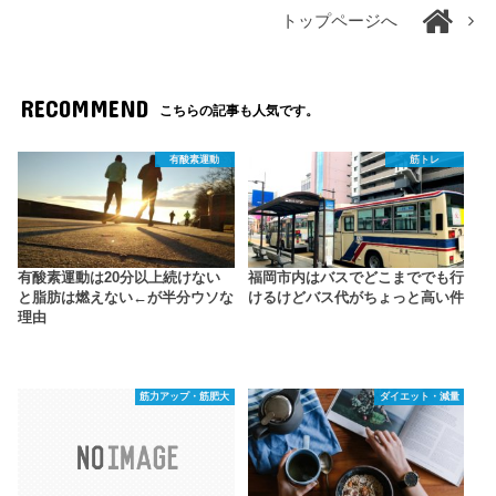
トップページへ
RECOMMEND
こちらの記事も人気です。
有酸素運動
筋トレ
有酸素運動は20分以上続けない
福岡市内はバスでどこまででも行
と脂肪は燃えない←が半分ウソな
けるけどバス代がちょっと高い件
理由
筋力アップ・筋肥大
ダイエット・減量