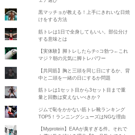
黒マッチョが教える！上手にきれいな日焼
けをする方法
筋トレは1日で全身してもいい。部位分け
する意味とは
【実体験】脚トレしたらチ○コ勃つ←これ
マジ？朝の元気に脚トレパワー
【共同筋】胸と三頭を同じ日にするか、背
中と二頭を一緒の日にするか問題
筋トレは1セット目から3セット目まで重
量と回数は変えないべきか？
ジムで恥をかかない筋トレ靴ランキング
TOP5！ランニングシューズはNGな理由
【Myprotein】EAAが臭すぎる件。それで