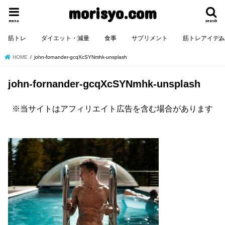
morisyo.com
menu
search
筋トレ
ダイエット・減量
食事
サプリメント
筋トレアイテ
HOME
john-fornander-gcqXcSYNmhk-unsplash
john-fornander-gcqXcSYNmhk-unsplash
※当サイトはアフィリエイト広告を含む場合があります