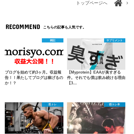
トップページへ
RECOMMEND
こちらの記事も人気です。
雑記
サプリメント
ブログを始めて約3ヶ月。収益報
【Myprotein】EAAが臭すぎる
告！！果たしてブログは稼げるの
件。それでも僕は飲み続ける理由
か！？
【3…
筋トレ
筋トレ本