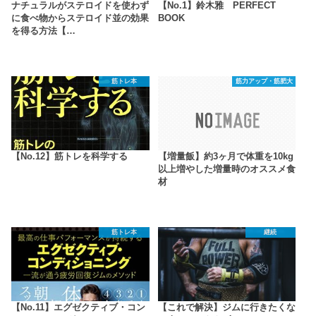
ナチュラルがステロイドを使わず
【No.1】鈴木雅 PERFECT
に食べ物からステロイド並の効果
BOOK
を得る方法【…
筋トレ本
筋力アップ・筋肥大
【No.12】筋トレを科学する
【増量飯】約3ヶ月で体重を10kg
以上増やした増量時のオススメ食
材
筋トレ本
継続
【No.11】エグゼクティブ・コン
【これで解決】ジムに行きたくな