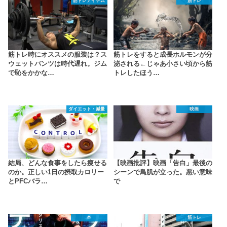
筋トレアイテム
筋トレ
筋トレ時にオススメの服装は？ス
筋トレをすると成長ホルモンが分
ウェットパンツは時代遅れ。ジム
泌される←じゃあ小さい頃から筋
で恥をかかな…
トレしたほう…
ダイエット・減量
映画
結局、どんな食事をしたら痩せる
【映画批評】映画「告白」最後の
のか。正しい1日の摂取カロリー
シーンで鳥肌が立った。悪い意味
とPFCバラ…
で
本
筋トレ