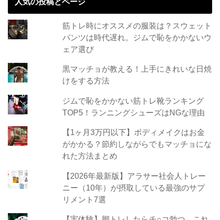
人気の投稿とページ
筋トレ時にオススメの服装は？スウェット
パンツは時代遅れ。ジムで恥をかかないウ
ェア選び
黒マッチョが教える！上手にきれいな日焼
けをする方法
ジムで恥をかかない筋トレ靴ランキング
TOP5！ランニングシューズはNGな理由
【1ヶ月3万円以下】ボディメイクはお金
がかかる？節約しながらでもマッチョにな
れた方法まとめ
【2026年最新版】アラサー社会人トレー
ニー（10年）が摂取している最強のサプ
リメント7選
【実体験】脚トレしたらチ○コ勃つ←これ