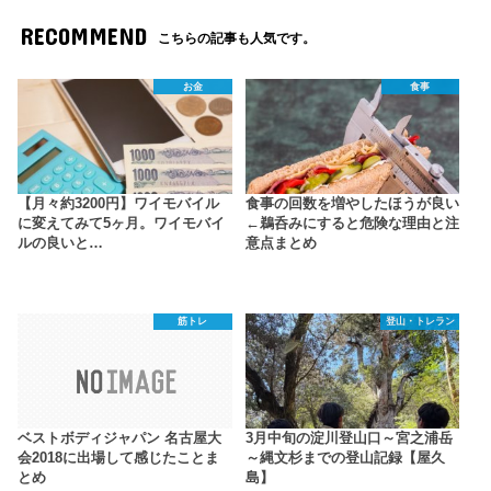
RECOMMEND
こちらの記事も人気です。
お金
食事
【月々約3200円】ワイモバイル
食事の回数を増やしたほうが良い
に変えてみて5ヶ月。ワイモバイ
←鵜呑みにすると危険な理由と注
ルの良いと…
意点まとめ
筋トレ
登山・トレラン
ベストボディジャパン 名古屋大
3月中旬の淀川登山口～宮之浦岳
会2018に出場して感じたことま
～縄文杉までの登山記録【屋久
とめ
島】