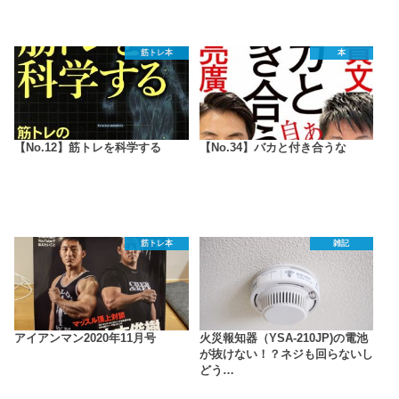
筋トレ本
本
【No.12】筋トレを科学する
【No.34】バカと付き合うな
筋トレ本
雑記
アイアンマン2020年11月号
火災報知器（YSA-210JP)の電池
が抜けない！？ネジも回らないし
どう…