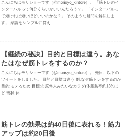
こんにちはモリショーです（@morisyo_kintore）。 「筋トレのイ
ンターバルって何分くらいがいいんだろう？」 「インターバルっ
て短ければ短いほどいいのかな？」 そのような疑問を解決しま
す。 結論をシンプルに答え…
【継続の秘訣】目的と目標は違う。あな
たはなぜ筋トレをするのか？
こんにちはモリショーです（@morisyo_kintore）。 先日、以下の
ツイートをしました。 目的と目標は違う 例.なぜ筋トレをするのか
目的:モテるため 目標:市原隼人みたいなカラダ(体脂肪率約13%ほ
ど 現状:体…
筋トレの効果は約40日後に表れる！筋力
アップは約20日後