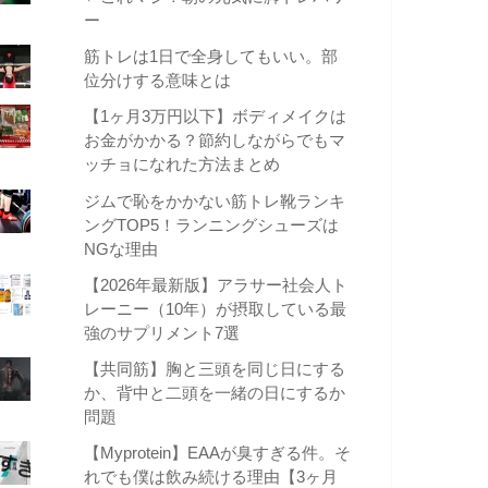
ー
筋トレは1日で全身してもいい。部
位分けする意味とは
【1ヶ月3万円以下】ボディメイクは
お金がかかる？節約しながらでもマ
ッチョになれた方法まとめ
ジムで恥をかかない筋トレ靴ランキ
ングTOP5！ランニングシューズは
NGな理由
【2026年最新版】アラサー社会人ト
レーニー（10年）が摂取している最
強のサプリメント7選
【共同筋】胸と三頭を同じ日にする
か、背中と二頭を一緒の日にするか
問題
【Myprotein】EAAが臭すぎる件。そ
れでも僕は飲み続ける理由【3ヶ月