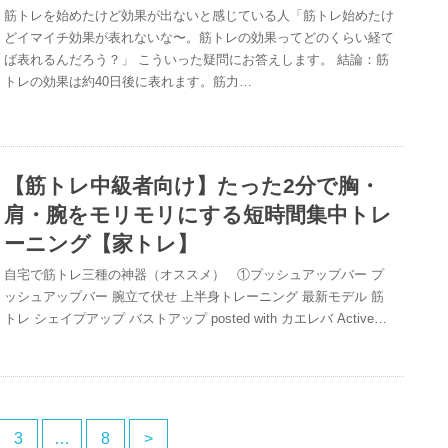
筋トレを始めたけど効果が出ないと感じている人「筋トレ始めたけ
どイマイチ効果が表れないな〜。筋トレの効果ってどのくらい経て
ば表れるんだろう？」 こういった疑問にお答えします。 結論：筋
トレの効果は約40日後に表れます。筋力…
【筋トレ中級者向け】たった2分で胸・
肩・腕をモリモリにする短時間集中トレ
ーニング【家トレ】
自宅で筋トレ三種の神器（オススメ） ①プッシュアップバー プ
ッシュアップバー 腕立て伏せ 上半身トレーニング 最新モデル 筋
トレ シェイプアップ バストアップ posted with カエレバ Active…
3
…
8
>