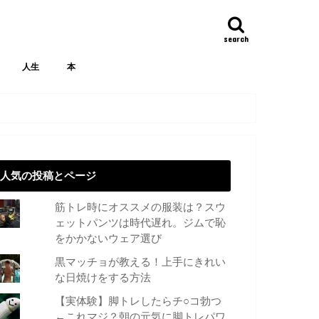
search
人生
本
人気の投稿とページ
筋トレ時にオススメの服装は？スウ
ェットパンツは時代遅れ。ジムで恥
をかかないウェア選び
黒マッチョが教える！上手にきれい
な日焼けをする方法
【実体験】脚トレしたらチ○コ勃つ
←これマジ？朝の元気に脚トレパワ