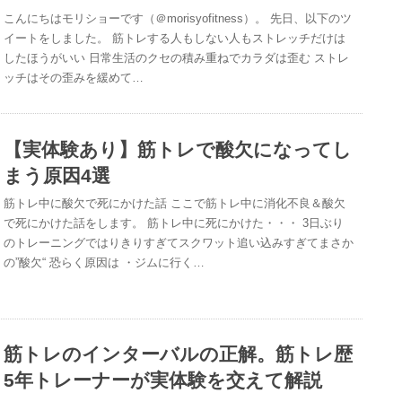
こんにちはモリショーです（＠morisyofitness）。 先日、以下のツ
イートをしました。 筋トレする人もしない人もストレッチだけは
したほうがいい 日常生活のクセの積み重ねでカラダは歪む ストレ
ッチはその歪みを緩めて…
【実体験あり】筋トレで酸欠になってし
まう原因4選
筋トレ中に酸欠で死にかけた話 ここで筋トレ中に消化不良＆酸欠
で死にかけた話をします。 筋トレ中に死にかけた・・・ 3日ぶり
のトレーニングではりきりすぎてスクワット追い込みすぎてまさか
の”酸欠“ 恐らく原因は ・ジムに行く…
筋トレのインターバルの正解。筋トレ歴
5年トレーナーが実体験を交えて解説