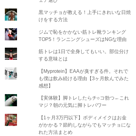
黒マッチョが教える！上手にきれいな日焼
けをする方法
ジムで恥をかかない筋トレ靴ランキング
TOP5！ランニングシューズはNGな理由
筋トレは1日で全身してもいい。部位分け
する意味とは
【Myprotein】EAAが臭すぎる件。それで
も僕は飲み続ける理由【3ヶ月飲んでみた
感想】
【実体験】脚トレしたらチ○コ勃つ←これ
マジ？朝の元気に脚トレパワー
【1ヶ月3万円以下】ボディメイクはお金
がかかる？節約しながらでもマッチョにな
れた方法まとめ