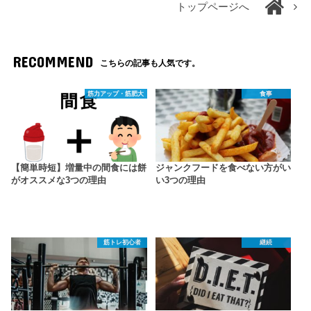
トップページへ
RECOMMEND
こちらの記事も人気です。
筋力アップ・筋肥大
食事
【簡単時短】増量中の間食には餅
ジャンクフードを食べない方がい
がオススメな3つの理由
い3つの理由
筋トレ初心者
継続