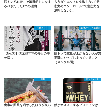
筋トレ初心者こそ毎日筋トレをす
もうダイエットに失敗しない”意
るべきたった1つの理由
志力のコントロール”で意志力を
消耗しない3…
筋トレ
筋力アップ・筋肥大
【No.33】慎太郎ママの毎日の幸
筋トレで重量が上がらない人が無
せ探し
意識にやってしまっていること
（メンタル面）
食事
サプリメント
食事の回数を増やしたほうが良い
僕がオススメするプロテインは