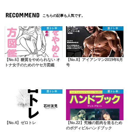
RECOMMEND
こちらの記事も人気です。
筋トレ本
筋トレ本
【No.6】糖質をやめられない オ
【No.8】アイアンマン2019年6月
トナ女子のためのヤセ方図鑑
号
筋トレ本
筋トレ本
【No.4】ゼロトレ
【No.22】究極の筋肉を造るため
のボディビルハンドブック