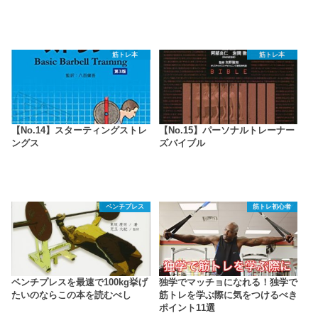
筋トレ本
筋トレ本
【No.14】スターティングストレ
【No.15】パーソナルトレーナー
ングス
ズバイブル
ベンチプレス
筋トレ初心者
ベンチプレスを最速で100kg挙げ
独学でマッチョになれる！独学で
たいのならこの本を読むべし
筋トレを学ぶ際に気をつけるべき
ポイント11選